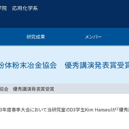
学院 応用化学系
研究成果
メンバー
粉体粉末冶金協会 優秀講演発表賞受
協会 優秀講演発表賞受賞
3年度春季大会において当研究室のD3学生Kim Hanseulが「優