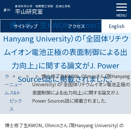
東京科学大学 物質理工学院 応用化学系
平山研究室
MENU
博士修了生KWON, Ohminさん（現
サイトマップ
アクセス
English
Hanyang University）の「全固体リチウ
ムイオン電池正極の表面制御による出
力向上」に関する論文がJ. Power
ホ
博士修了生KWON, Ohminさん（現Hanyang
Sources誌に掲載されました．
ー
ニュー
University）の「全固体リチウムイオン電池正極の
ム
ス&ト
表面制御による出力向上」に関する論文がJ.
ピック
Power Sources誌に掲載されました．
ス
博士修了生KWON, Ohminさん（現Hanyang University）の