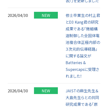
表）」を更新しました
2026/04/30
修士卒業生の村上君
とD3 Kang君の研究
成果である「微細構
造制御した全固体電
池複合体正極内部の
３次元的伝導経路」
に関する論文が
Batteries &
Supercapsに受理さ
れました！
2026/04/30
JAISTの麻生先生＆
大島先生らとの共同
研究成果である「原