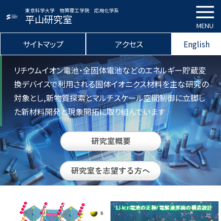
東京科学大学 物質理工学院 応用化学系
平山研究室
MENU
サイトマップ
アクセス
English
リチウムイオン電池・全固体電池などのエネルギー貯蔵変
換デバイスで
利用される固体イオニクス材料を主な研究の
対象とし,新物質探索と
マルチスケール空間制御に立脚し
た新材料開発と現象開拓に取り組んでいます