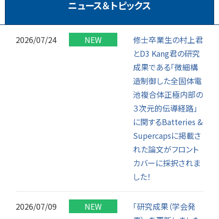
ニュース＆トピックス
2026/07/24
修士卒業生の村上君
とD3 Kang君の研究
成果である「微細構
造制御した全固体電
池複合体正極内部の
３次元的伝導経路」
に関するBatteries &
Supercapsに掲載さ
れた論文がフロント
カバーに採択されま
した！
2026/07/09
「研究成果（学会発